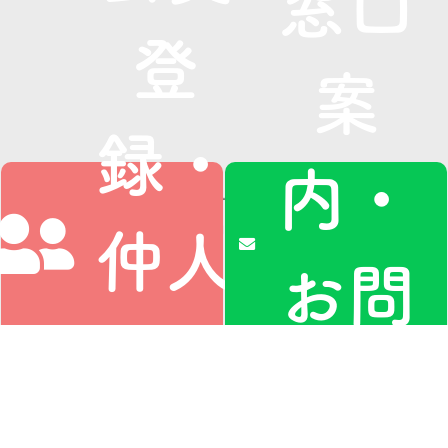
窓口
登
案
録・
内・
仲人
お問
に相
私たちについて
LGBT専門の仲人型ご縁結
い合
び
仲人（相談所）のご紹介
ご利用案内
お役立ち情報
活動レポート
協会員（相談所）募集
プライバシーポリシー