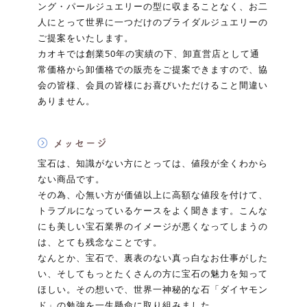
ング・パールジュエリーの型に収まることなく、お二
人にとって世界に一つだけのブライダルジュエリーの
ご提案をいたします。
カオキでは創業50年の実績の下、卸直営店として通
常価格から卸価格での販売をご提案できますので、協
会の皆様、会員の皆様にお喜びいただけること間違い
ありません。
メッセージ
宝石は、知識がない方にとっては、値段が全くわから
ない商品です。
その為、心無い方が価値以上に高額な値段を付けて、
トラブルになっているケースをよく聞きます。こんな
にも美しい宝石業界のイメージが悪くなってしまうの
は、とても残念なことです。
なんとか、宝石で、裏表のない真っ白なお仕事がした
い、そしてもっとたくさんの方に宝石の魅力を知って
ほしい。その想いで、世界一神秘的な石「ダイヤモン
ド」の勉強を一生懸命に取り組みました。