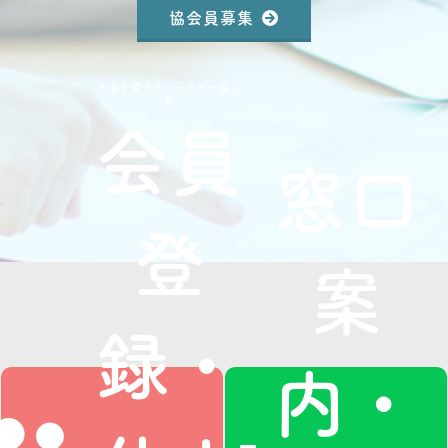
協会員募集
人生を変えるパートナー探し
を
会員
窓口
登
案
録・
内・