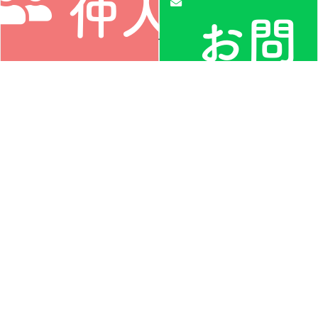
仲人
お問
に相
い合
談す
私たちについて
LGBT専門の仲人型ご縁
わせ
結び
仲人（相談所）のご紹介
ご利用案内
お役立ち情報
活動レポート
る
協会員（相談所）募集
プライバシーポリシー