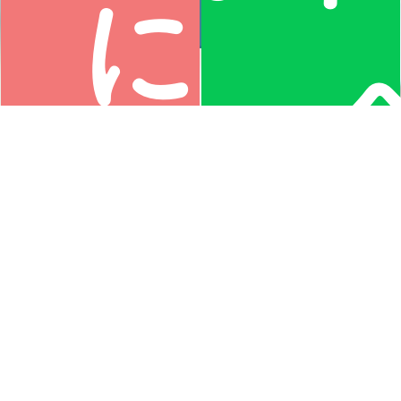
に相
協会員募
集
い
談す
わ