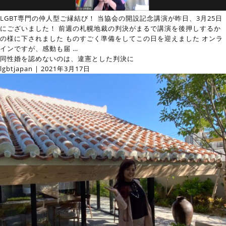
LGBT専門の仲人型ご縁結び！ 当協会の開設記念講演が昨日、3月25日
にございました！ 前週の札幌地裁の判決がまるで講演を後押しするか
の様に下されました ものすごく準備をしてこの日を迎えました オンラ
インですが、感動も届
…
同性婚を認めないのは、違憲とした判決に
lgbtjapan
|
2021年3月17日