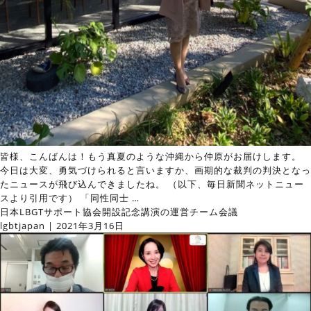
皆様、こんばんは！もう真夏のような沖縄から仲原がお届けします。
今日は大変、勇気づけられると言いますか、画期的な裁判の判決となっ
たニュースが飛び込んできましたね。 （以下、毎日新聞ネットニュー
スより引用です） 「同性同士
…
日本LBGTサポート協会開設記念講演の運営チーム会議
lgbtjapan
|
2021年3月16日