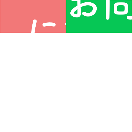
お
に相
い
談す
わ