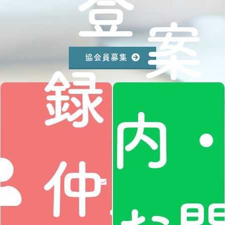
登
案
録・
協会員募集
内
仲人