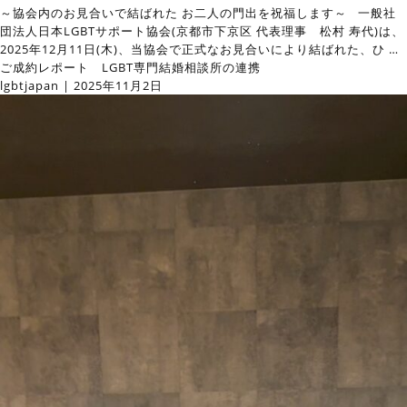
～協会内のお見合いで結ばれた お二人の門出を祝福します～ 一般社
団法人日本LGBTサポート協会(京都市下京区 代表理事 松村 寿代)は、
2025年12月11日(木)、当協会で正式なお見合いにより結ばれた、ひ
…
ご成約レポート LGBT専門結婚相談所の連携
lgbtjapan
|
2025年11月2日