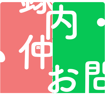
内
« 7月
カテゴリー
仲人
全国の仲人さんからの
レポート♡数珠繋ぎ
魂の出逢い！幸せ数珠
繋ぎレポート
お
松村理事記事
TOPICS
活動レポート
協会イベント
に相
リアルレポート
メディア
その他