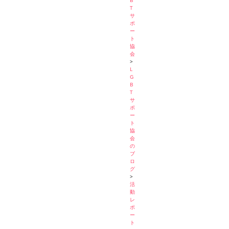
B
T
サ
ポ
ー
ト
協
会
>
L
G
B
T
サ
ポ
ー
ト
協
会
の
ブ
ロ
グ
>
活
動
レ
ポ
ー
ト