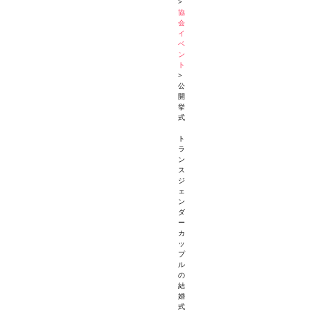
>
協
会
イ
ベ
ン
ト
>
公
開
挙
式
ト
ラ
ン
ス
ジ
ェ
ン
ダ
ー
カ
ッ
プ
ル
の
結
婚
式