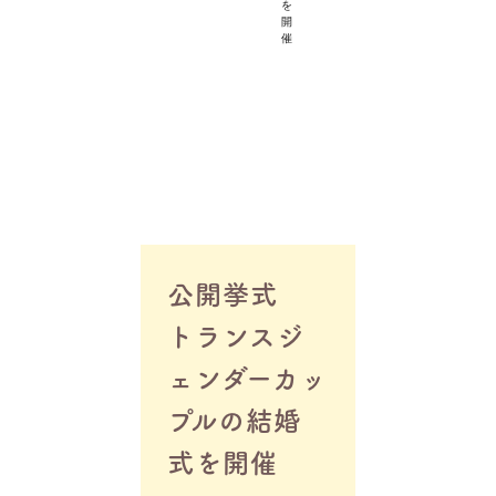
を
開
催
公開挙式
トランスジ
ェンダーカッ
プルの結婚
式を開催