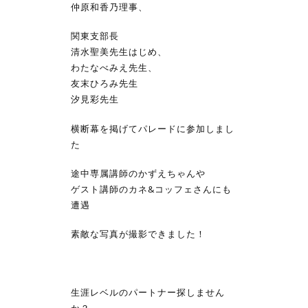
仲原和香乃理事、
関東支部長
清水聖美先生はじめ、
わたなべみえ先生、
友末ひろみ先生
汐見彩先生
横断幕を掲げてパレードに参加しまし
た
途中専属講師のかずえちゃんや
ゲスト講師のカネ&コッフェさんにも
遭遇
素敵な写真が撮影できました！
生涯レベルのパートナー探しません