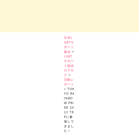
日本L
GBTサ
ポート
協会
>
LGBT
サポー
ト協会
のブロ
グ
>
活動レ
ポート
>
TOK
YO RA
INBO
W PRI
DE 20
22 TR
Pに参
加して
きまし
た！