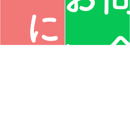
に相
い
談す
わ
協会員を募集
しています