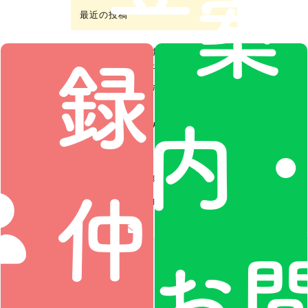
案
最近の投稿
録・
人生が動き出す！オールジェン
ダー魅力開花フェス
パンセクシュアルさん同士の見
内
合い→ご交際
ご縁結び 仲人協会員様 募集
中
日本LGBTサポート協会 開設6
仲人
周年記念特別研修
おすすめのLGBTQ
の方の結
婚相談所紹介
お