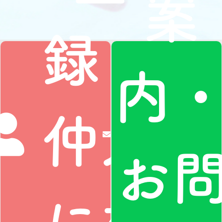
案
録・
内
仲人
お
に相