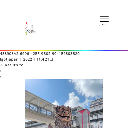
488908A2-6696-42EF-9B05-9041E6808B20
lgbtjapan
|
2022年11月21日
←
Return to ...
‹
›