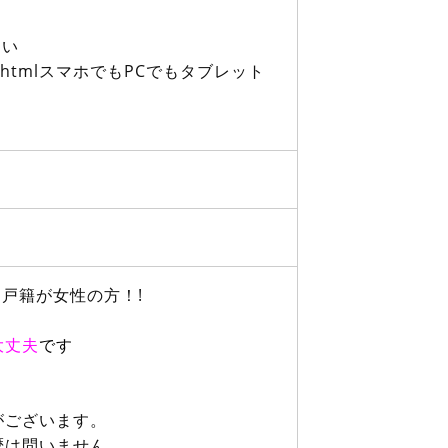
さい
.html
スマホでもPCでもタブレット
戸籍が女性の方！!
大丈夫
です
がございます。
歴は問いません