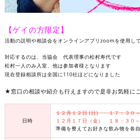
【ゲイの方限定】
活動の説明や相談会をオンラインアプリzoomを使用し
対応するのは、当協会 代表理事の松村寿代です
松村一人のみ入室、他は参加者様となります
現在登録相談所は全国に110社ほどになりました
★窓口の相談や紹介も行えますので是非お気軽に
１２月１２日 (日) １７：３０
日時
１２月１７日（金） １８：３
準備を整えてお好きな飲み物を各