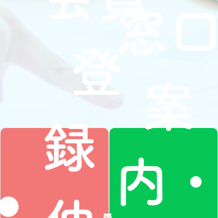
窓
登
案
録・
内