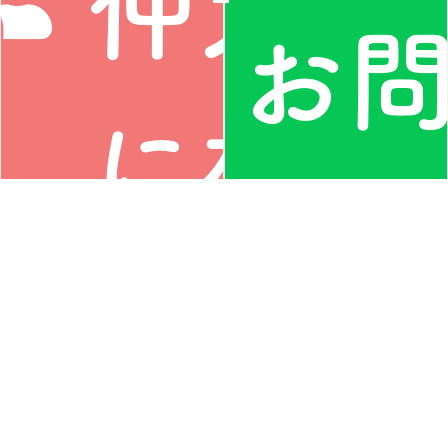
仲人
お
に相
い
談す
わ
私たちについて
LGBT専門の仲人
型ご縁結び
仲人（相談所）の
ご利用案内
ご紹介
お役立ち情報
活動レポート