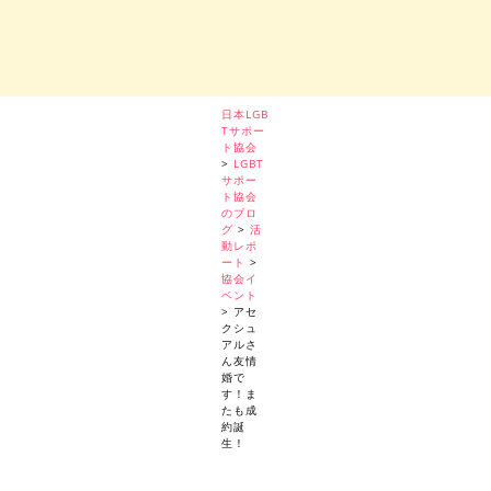
日本LGB
Tサポー
ト協会
>
LGBT
サポー
ト協会
のブロ
グ
>
活
動レポ
ート
>
協会イ
ベント
>
アセ
クシュ
アルさ
ん友情
婚で
す！ま
たも成
約誕
生！