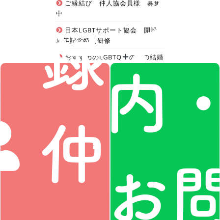
案
ご縁結び 仲人協会員様 募集
中
録・
日本LGBTサポート協会 開設6
周年記念特別研修
おすすめのLGBTQ
の方の結婚
内
相談所紹介
仲人
お